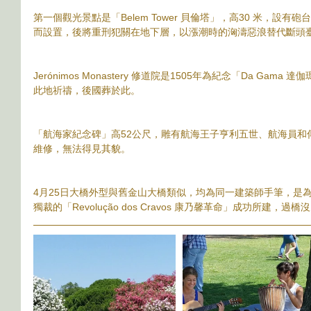
第一個觀光景點是「Belem Tower 貝倫塔」，高30 米，設有砲
而設置，後將重刑犯關在地下層，以漲潮時的洶濤惡浪替代斷頭
Jerónimos Monastery 修道院是1505年為紀念「Da Ga
此地祈禱，後國葬於此。
「航海家紀念碑」高52公尺，雕有航海王子亨利五世、航海員和
維修，無法得見其貌。
4月25日大橋外型與舊金山大橋類似，均為同一建築師手筆，是
獨裁的「Revolução dos Cravos 康乃馨革命」成功所建，