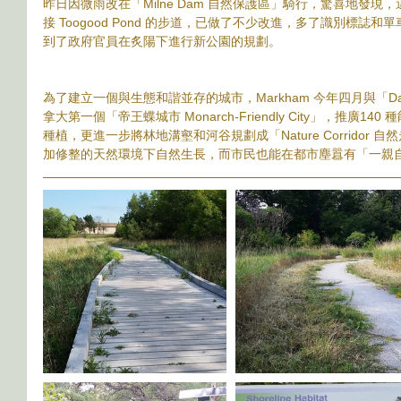
昨日因微雨改在「Milne Dam 自然保護區」騎行，驚喜地發現，
接 Toogood Pond 的步道，已做了不少改進，多了識別標
到了政府官員在炙陽下進行新公園的規劃。
為了建立一個與生態和諧並存的城市，Markham 今年四月與「Davi
拿大第一個「帝王蝶城市 Monarch-Friendly City」，推廣140
種植，更進一步將林地溝壑和河谷規劃成「Nature Corridor
加修整的天然環境下自然生長，而市民也能在都市塵囂有「一親