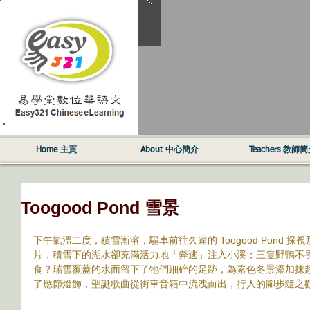
Home 主頁
About 中心簡介
Teachers 教師
Toogood Pond 雪景
下午氣溫二度，積雪漸溶，驅車前往久違的 Toogood Pond 
片，積雪下的湖水卻充滿活力地「奔逃」注入小溪；三隻野鴨不
食？瑞雪覆蓋的水面留下了牠們細碎的足跡，為素色冬景添加抹趣味
了應節燈飾，聖誕歌曲從街車音箱中流洩而出，行人的腳步隨之