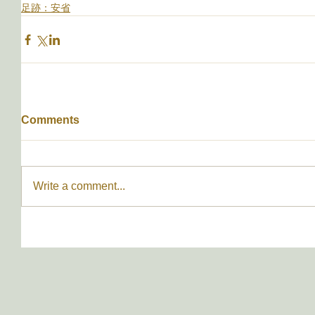
足跡：安省
Comments
Write a comment...