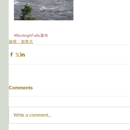
#BurleighFalls瀑布
旅痕：加拿大
Comments
Write a comment...