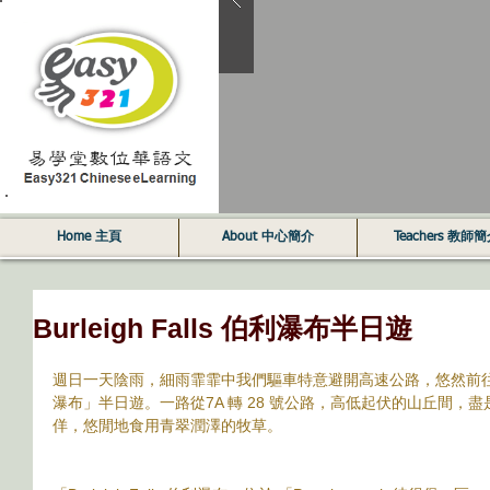
Home 主頁
About 中心簡介
Teachers 教師
Burleigh Falls 伯利瀑布半日遊
週日一天陰雨，細雨霏霏中我們驅車特意避開高速公路，悠然前往170 公里
瀑布」半日遊。一路從7A 轉 28 號公路，高低起伏的山丘間，
佯，悠閒地食用青翠潤澤的牧草。