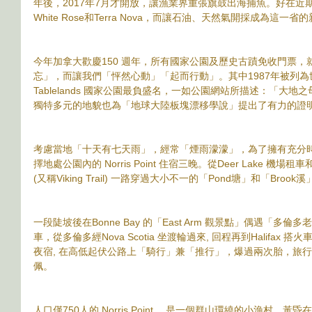
年後，2017年7月才開放，讓漁業界重張旗鼓出海捕魚。好在近期在
White Rose和Terra Nova，而讓石油、天然氣開採成為這一
今年加拿大歡慶150 週年，所有國家公園及歷史古蹟免收門票
忘」，而讓我們「怦然心動」「起而行動」。其中1987年被列為世界遺產
Tablelands 國家公園最負盛名，一如公園網站所描述：「大
獨特多元的地貌也為「地球大陸板塊漂移學說」提出了有力的證
考慮當地「十天有七天雨」，經常「煙雨濛濛」，為了擁有充分
擇地處公園內的 Norris Point 住宿三晚。從Deer Lake 機
(又稱Viking Trail) 一路穿過大小不一的「Pond塘」和「Brook
一段陡坡後在Bonne Bay 的「East Arm 觀景點」偶遇「多倫多
車，從多倫多經Nova Scotia 坐渡輪過來, 回程再到Halifax
夜宿, 在高低起伏公路上「騎行」兼「推行」，爆過兩次胎，旅
佩。
人口僅750人的 Norris Point ，是一個群山環繞的小漁村