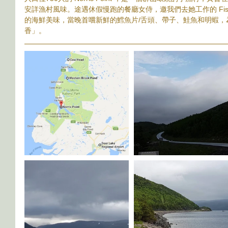
安詳漁村風味。途遇休假慢跑的餐廳女侍，邀我們去她工作的 Fisherm
的海鮮美味，當晚首嚐新鮮的鱈魚片/舌頭、帶子、鮭魚和明蝦，
香」。