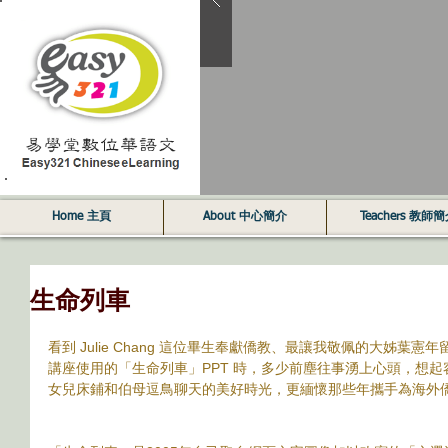
Home 主頁
About 中心簡介
Teachers 教師
生命列車
看到 Julie Chang 這位畢生奉獻僑教、最讓我敬佩的大姊葉憲年留
講座使用的「生命列車」PPT 時，多少前塵往事湧上心頭，想
女兒床鋪和伯母逗鳥聊天的美好時光，更緬懷那些年攜手為海外