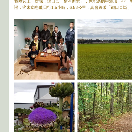
我兩週上一次課，讓自己「情有所繫」，也能為病中添加一些「
證，癌末病患能日行1.5小時，6.53公里，真會跌破「鐵口直斷