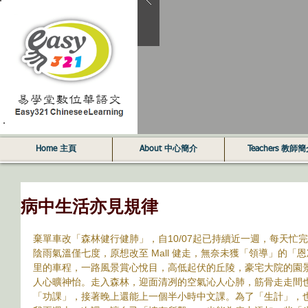
Home 主頁
About 中心簡介
Teachers 教師
病中生活亦見規律
棄單車改「森林健行健肺」，自10/07起已持續近一週，每天忙
陰雨氣溫僅七度，原想改至 Mall 健走，無奈未獲「領導」的「
里的車程，一路風景賞心悅目，高低起伏的丘陵，豪宅大院的園
人心曠神怡。走入森林，迎面清冽的空氣沁人心肺，筋骨走走間
「功課」，接著晚上還能上一個半小時中文課。為了「生計」，也