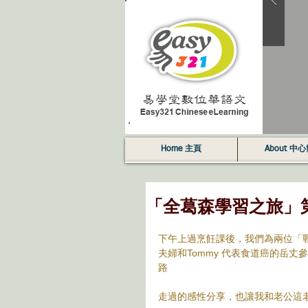
Home 主頁
About 中
「全葛森學習之旅」
下午上過烹飪課後，我們為兩位「戰
夫婦和Tommy 代表食道癌的岳丈參加
路
走過的感性分享，也讓我和老公這