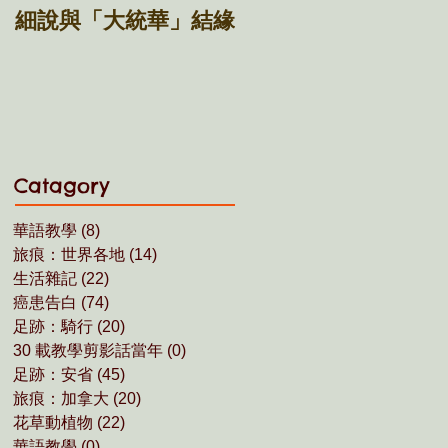
細說與「大統華」結緣
多倫多的多元運動場
L'Amoreaux Park
Catagory
華語教學
(8)
8 posts
旅痕：世界各地
(14)
14 posts
生活雜記
(22)
22 posts
癌患告白
(74)
74 posts
足跡：騎行
(20)
20 posts
30 載教學剪影話當年
(0)
0 posts
足跡：安省
(45)
45 posts
旅痕：加拿大
(20)
20 posts
花草動植物
(22)
22 posts
華語教學
(0)
0 posts