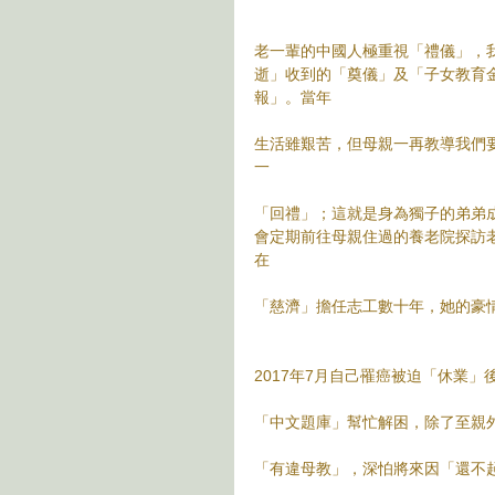
老一輩的中國人極重視「禮儀」，
逝」收到的「奠儀」及「子女教育
報」。當年
生活雖艱苦，但母親一再教導我們
一
「回禮」；這就是身為獨子的弟弟
會定期前往母親住過的養老院探訪
在
「慈濟」擔任志工數十年，她的豪
2017年7月自己罹癌被迫「休業
「中文題庫」幫忙解困，除了至親
「有違母教」，深怕將來因「還不