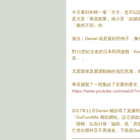
今天看到年輕一輩「大方」也可以
是大至「籌資創業」或小至「結婚
「截然不同」的
做法；Daniel 就是最好的例
對11世紀古老的日本民間遊戲「Ke
長」，
又因環保及愛護動物的強烈意識，身體
專長攝製了一部集結了至愛的妻女
https://www.youtube.com/watch?
2017年11月Daniel 確診得
「GoFundMe 籌款網站」設
「楷模」以為日後「協助」或「資
亡排出體外且不再便血，下面是Dani