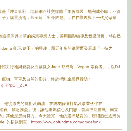
說是「理直氣壯」地藉網路社交媒體「集腋成裘」地完成心願，不管
生子」購置所需，甚至連「出外旅遊」，在在顯現與上一代父母輩
子，像他這樣深具才華的娛樂專業人士，善用攝影編導及音樂所長，將自己
ndama 劍球/劍玉」的興趣，藉五年多的練習而發展成「一技之
力行地與愛妻及五歲愛女Jade 都成為「Vegan 素食者」，以DJ
、寵物、單車及自然的影片，終於得到企業界贊助：
v=giRPpET_ZJA
了直腸癌，他從原先的抗拒及崩潰，在親友關懷打氣及事業伙伴在
立捐款網頁「解財務憂」後，讓他重燃信心及鬥志，誓與癌症奮戰，樹立
助」其他癌患而努力。今天證實，他的選擇是對的，癌細胞已逐漸凋
el 的捐款網頁：
https://www.gofundme.com/dmoefunk