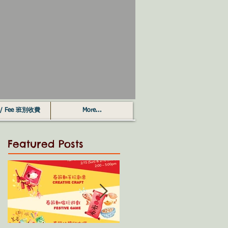
s / Fee 班別收費
More...
Featured Posts