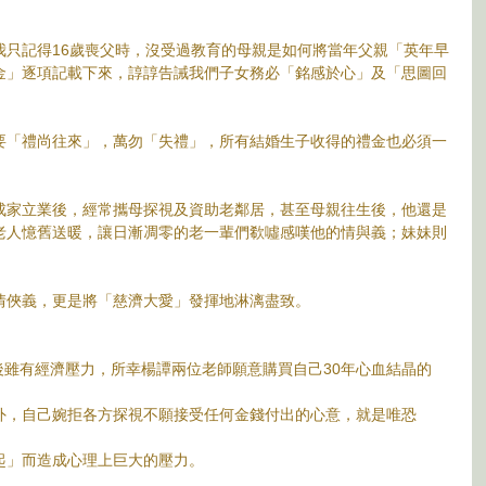
我只記得16歲喪父時，沒受過教育的母親是如何將當年父親「英年早
金」逐項記載下來，諄諄告誡我們子女務必「銘感於心」及「思圖回
要「禮尚往來」，萬勿「失禮」，所有結婚生子收得的禮金也必須一
成家立業後，經常攜母探視及資助老鄰居，甚至母親往生後，他還是
老人憶舊送暖，讓日漸凋零的老一輩們欷噓感嘆他的情與義；妹妹則
情俠義，更是將「慈濟大愛」發揮地淋漓盡致。
」後雖有經濟壓力，所幸楊譚兩位老師願意購買自己30年心血結晶的
外，自己婉拒各方探視不願接受任何金錢付出的心意，就是唯恐
起」而造成心理上巨大的壓力。