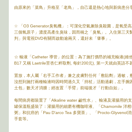
由原來的「菜鳥」升格至「老鳥」，自己還是熱心地與新病患分
☆ 「O3 Generator臭氧機」：可潔化空氣兼除臭殺菌，是氧
三個氧原子」濃度高產生臭味，因而稱之「臭氧」。入住第三天
判」與電視DVD有關而啟動逾兩天，還好未「肇事」。
☆ 輸液「Catheter 導管」的位置：為了施打價昂的補充輸液(維
B17 又稱 Laetrile苦杏仁粹取劑, 每針200元), 第一天就
置放，本人屬「右手工作者」兼之皮膚對任何「敷貼劑」過敏，
沒想到施打兩種輸液時因時間過久又「持杖」活動過劇，左手腕
土包」數天才消腫；經改置「手臂」前端後才「行動自如」。
每間病房都裝置了「Alkaline water 鹼性水」、輸液及灌
罐保溫瓶盛裝了：灌腸用的細磨有機咖啡液、「Chamomile 洋柑
粥」和抗癌的「Pau D'arco Tea 多寶茶」、「Procto-Gly
手套等。