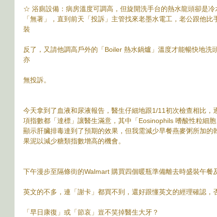
☆ 浴廁設備：病房溫度可調高，但旋開洗手台的熱水龍頭卻是冷
「無著」，直到前天「投訴」主管找來老墨水電工，老公跟他比
裝
反了，又請他調高戶外的「Boiler 熱水鍋爐」溫度才能暢快地
亦
無投訴。
今天拿到了血液和尿液報告，醫生仔細地跟1/11初次檢查相比
項指數都「達標」讓醫生滿意，其中「Eosinophils 嗜酸性粒細
顯示肝臟排毒達到了預期的效果，但我需減少早餐燕麥粥所加的
果泥以減少糖類指數增高的機會。
下午漫步至隔條街的Walmart 購買四個暖瓶準備離去時盛裝午
英文的不多，連「謝卡」都買不到，還好跟懂英文的經理確認，
「早日康復」或「節哀」豈不笑掉醫生大牙？