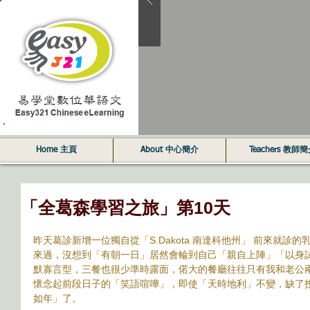
Home 主頁
About 中心簡介
Teachers 教師
「全葛森學習之旅」第10天
昨天葛診新增一位獨自從「S.Dakota 南達科他州」 前來就
來過，沒想到「有朝一日」居然會輪到自己「親自上陣」「以身試法」
默寡言型，三餐也很少準時露面，偌大的餐廳往往只有我和老公
懷念起前段日子的「笑語喧嘩」，即使「天時地利」不變，缺了
如年」了。