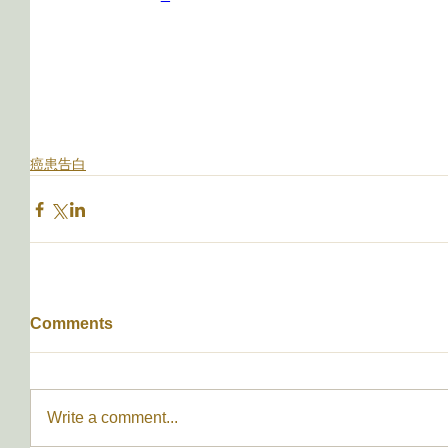
癌患告白
Comments
Write a comment...