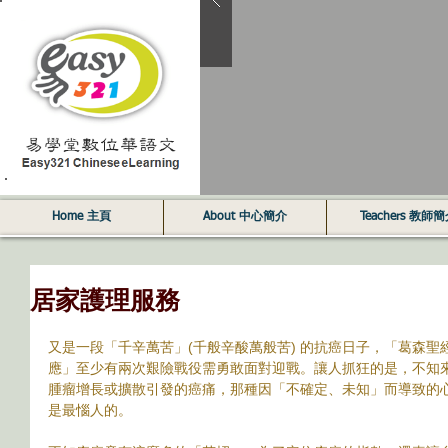
Home 主頁
About 中心簡介
Teachers 教師
居家護理服務
又是一段「千辛萬苦」(千般辛酸萬般苦) 的抗癌日子，「葛森聖經」提及的
應」至少有兩次艱險戰役需勇敢面對迎戰。讓人抓狂的是，不知
腫瘤增長或擴散引發的癌痛，那種因「不確定、未知」而導致的
是最惱人的。