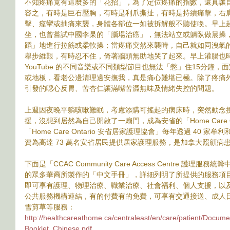
不知疼痛竟有這麼多的「花招」，為了定位疼痛的指數，還真讓
容之，有時是巨石壓胸，有時是利爪撕扯，有時是持續痛擊，右
擊、痙攣或抽痛來襲，身體各部位一如被拆解般不聽使喚。早上
坐，也曾嘗試中國李杲的「腦場治癌」，無法站立或躺臥做晨操
蹈」地進行拉筋或柔軟操；當疼痛突然來襲時，自己就如同洩氣
舉步維艱，有時忍不住，倚著牆頭無助地哭了起來。早上灌腸也時
YouTube 的不同音樂或不同類型節目也無法「憋」住15分鐘
或地板，看老公邊清理邊安撫我，真是痛心難堪已極。除了疼痛
引發的噁心反胃、苦杏仁讓滿嘴苦澀無味及情緒失控的問題。
上週因夜晚平躺咳嗽難眠，考慮添購可搖起的病床時，突然動念
援，沒想到居然為自己開啟了一扇門，成為安省的「Home Care O
「Home Care Ontario 安省居家護理協會」每年透過 40 家
資為高達 73 萬名安省居民提供居家護理服務，是加拿大照顧病
下面是「CCAC Community Care Access Centre 
的眾多華裔所製作的「中文手冊」，詳細列明了所提供的服務項目，
即可享有護理、物理治療、職業治療、社會福利、個人支援，以
公共服務機構連結，有的付費有的免費，可享有交通接送、成人
雪剪草等服務：
http://healthcareathome.ca/centraleast/en/care/patient/Doc
Booklet_Chinese.pdf