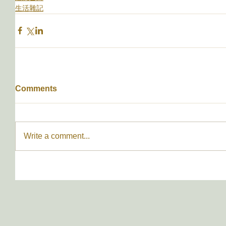
生活雜記
Comments
Write a comment...