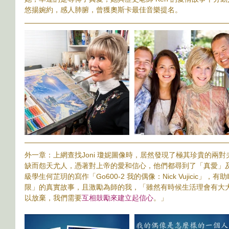
悠揚婉約，感人肺腑，曾獲奧斯卡最佳音樂提名。
外一章：上網查找Joni 瓊妮圖像時，居然發現了極其珍貴的兩
缺而怨天尤人，憑著對上帝的愛和信心，他們都尋到了「真愛」
級學生何芷玥的寫作「Go600-2 我的偶像：Nick Vujicic」，有助瞭解此
限」的真實故事，且激勵為師的我，「雖然有時候生活理會有大
以放棄，我們需要
互相鼓勵來建立起信心
。」