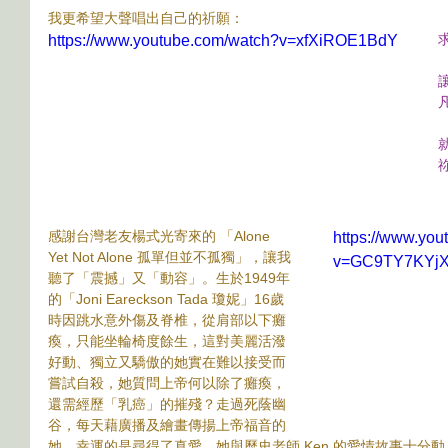
我更希望大聲唱出自己的祈願：
https://www.youtube.com/watch?v=xfXiROE1BdY
感謝台灣老友楊式光寄來的 「Alone 
https://www.yo
Yet Not Alone 孤單但並不孤獨」，讓我
v=GC9TY7KYj
聽了「震撼」又「動容」。生於1949年
的「Joni Eareckson Tada 瓊妮」16歲
時因跳水意外傷及脊椎，從肩部以下癱
瘓，只能坐輪椅度餘生，這對美麗活潑
好動、獨立又驕傲的她實在難以接受而
嘗試自殺，她質問上帝何以除了癱瘓，
還需經歷「乳癌」的摧殘？走過死蔭幽
谷，每天藉廣播及繪畫傳揚上帝福音的
她，幸運的是尋得了真愛，她與歷史老師 Ken 的愛情故事十分