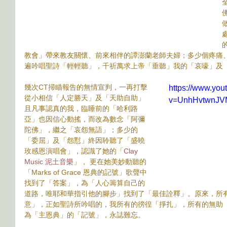
教會」帶來教友關懷、前來相伴的譚澎蘭老師夫婦；多少個疼痛
遍吟唱聖詩「輕輕聽」，千祈萬求上帝「垂聽」我的「哀嚎」及
幾次CT掃瞄報告的無情宣判，一再打擊
https://www.yo
從小相信「人定勝天」及「天助自助」
v=UnhHvtwnJV
且凡事認真的我，臨睡前的「哈利路
亞」也因信心動搖，而改為數念「阿彌
陀佛」，繼之「哀怨無語」；多少的
「委屈」及「怨懟」終因聆聽了「盛曉
玫感恩演唱會」，認識了她的「
Clay 
Music 泥土音樂
」， 更在她美妙動聽的
「Marks of Grace 恩典的記號」歌聲中
找到了「答案」，為「人心籌算自己的
道路，唯耶和華指引他的腳步」找到了「最佳詮釋」。原來，所
意」，正如聖詩所吟唱的，我所有的徬徨「掙扎」，所有的無助
為「主恩典」的「記號」，永誌難忘。