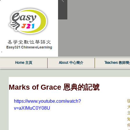
Home 主頁
About 中心簡介
Teachers 教師
Marks of Grace 恩典的記號
https://www.youtube.com/watch?
v=aXIMuC0Y08U