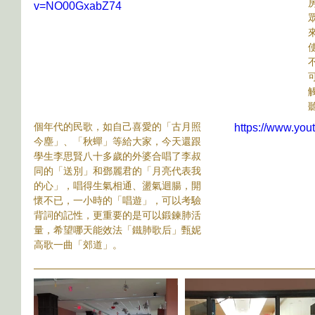
v=NO00GxabZ74
個年代的民歌，如自己喜愛的「古月照
https://www.yo
今塵」、「秋蟬」等給大家，今天還跟
學生李思賢八十多歲的外婆合唱了李叔
同的「送別」和鄧麗君的「月亮代表我
的心」，唱得生氣相通、盪氣迴腸，開
懷不已，一小時的「唱遊」，可以考驗
背詞的記性，更重要的是可以鍛鍊肺活
量，希望哪天能效法「鐵肺歌后」甄妮
高歌一曲「郊道」。